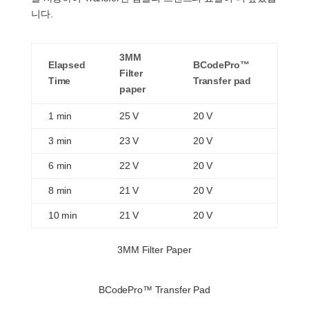
니다.
3MM
Elapsed
BCodePro™
Filter
Time
Transfer pad
paper
1 min
25 V
20 V
3 min
23 V
20 V
6 min
22 V
20 V
8 min
21 V
20 V
10 min
21 V
20 V
3MM Filter Paper
BCodePro™ Transfer Pad