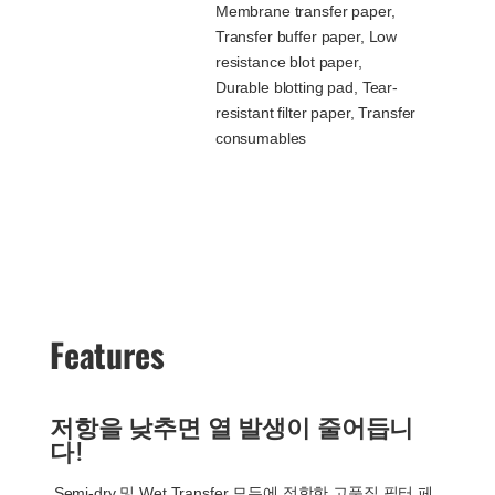
Membrane transfer paper,
Transfer buffer paper, Low
resistance blot paper,
Durable blotting pad, Tear-
resistant filter paper, Transfer
consumables
Features
저항을 낮추면 열 발생이 줄어듭니
다!
Semi-dry 및 Wet Transfer 모두에 적합한 고품질 필터 페