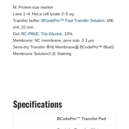
M: Protein size marker
Lane 1~4: HeLa cell lysate 2~5 ug
Transfer buffer:
BCodePro™ Fast Transfer Solution
, 600
mA, 10 min
Gel:
BC-PAGE, Tris-Glycine
, 10%
Membrane: NC membrane, pore size: 0.2 μm
Semi-dry Transfer 후에 Membrane을 BCodePro™ BlueS
Membrane Solution으로 Staining
Specifications
BCodePro™ Transfer Pad