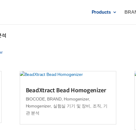
Products
BRA
분석
er
BeadXtract Bead Homogenizer
BIOCODE
,
BRAND
,
Homogenizer
,
Homogenizer
,
실험실 기기 및 장비
,
조직, 기
관 분석