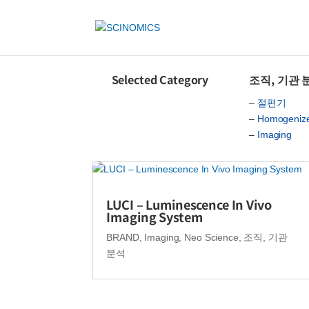
Selected Category
조직, 기관 
–
절편기
–
Homogeniz
–
Imaging
LUCI – Luminescence In Vivo
Imaging System
BRAND
,
Imaging
,
Neo Science
,
조직, 기관
분석