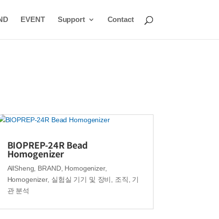
ND
EVENT
Support
Contact
BIOPREP-24R Bead
Homogenizer
AllSheng
,
BRAND
,
Homogenizer
,
Homogenizer
,
실험실 기기 및 장비
,
조직, 기
관 분석