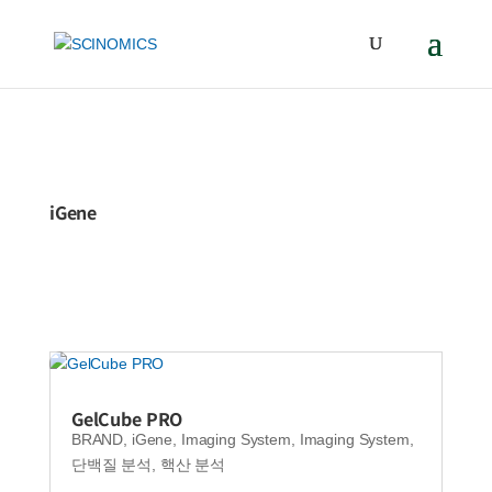
iGene
GelCube PRO
BRAND
,
iGene
,
Imaging System
,
Imaging System
,
단백질 분석
,
핵산 분석